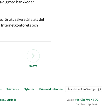
iera dig med bankkoder.
NÄSTA
s
Träffa oss
Nyheter
Börsmeddelanden
ess & Juridik
Växel:
+46(0)8 791 48 00
*
Samtalen spelas in.